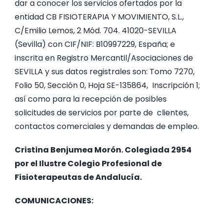
dar a conocer los servicios ofertados por la
entidad CB FISIOTERAPIA Y MOVIMIENTO, S.L.,
ACTIVIDA
C/Emilio Lemos, 2 Mód. 704. 41020-SEVILLA
(Sevilla) con CIF/NIF: B10997229, España; e
NUTRICIÓ
inscrita en Registro Mercantil/Asociaciones de
SEVILLA y sus datos registrales son: Tomo 7270,
Folio 50, Sección 0, Hoja SE-135864, Inscripción 1;
GINECOL
así como para la recepción de posibles
solicitudes de servicios por parte de clientes,
NUESTRA 
contactos comerciales y demandas de empleo.
Cristina Benjumea Morón. Colegiada 2954
BLOG
por el Ilustre Colegio Profesional de
Fisioterapeutas de Andalucía.
COLABOR
COMUNICACIONES:
PREGUNTA