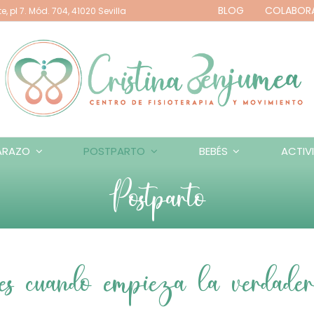
BLOG
COLABOR
e, pl 7. Mód. 704, 41020 Sevilla
ARAZO
POSTPARTO
BEBÉS
ACTIV
Postparto
s cuando empieza la verdader