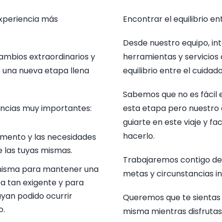
xperiencia más
Encontrar el equilibrio e
Desde nuestro equipo, int
mbios extraordinarios y
herramientas y servicios
 una nueva etapa llena
equilibrio entre el cuidad
Sabemos que no es fácil
ancias muy importantes:
esta etapa pero nuestro 
guiarte en este viaje y fa
hacerlo.
limento y las necesidades
e las tuyas mismas.
Trabajaremos contigo de
í misma para mantener una
metas y circunstancias in
pa tan exigente y para
ayan podido ocurrir
Queremos que te sientas
o.
misma mientras disfrutas