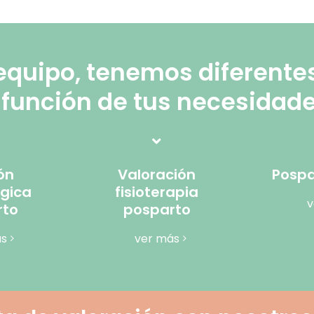
equipo, tenemos diferente
función de tus necesidade
ón
Valoración
Pospa
ógica
fisioterapia
v
rto
posparto
ás
ver más