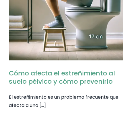
ACTIVIDA
NUTRICIÓ
GINECOL
NUESTRA 
Cómo afecta el estreñimiento al
suelo pélvico y cómo prevenirlo
BLOG
El estreñimiento es un problema frecuente que
afecta a una [...]
COLABOR
PREGUNTA